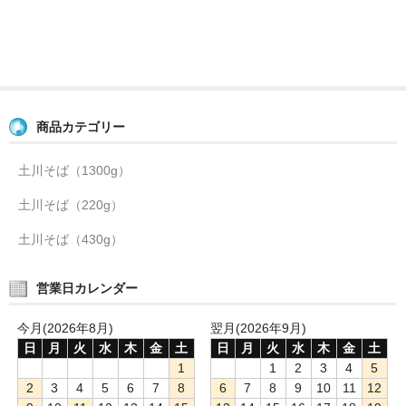
商品カテゴリー
土川そば（1300g）
土川そば（220g）
土川そば（430g）
営業日カレンダー
今月(2026年8月)
翌月(2026年9月)
日
月
火
水
木
金
土
日
月
火
水
木
金
土
1
1
2
3
4
5
2
3
4
5
6
7
8
6
7
8
9
10
11
12