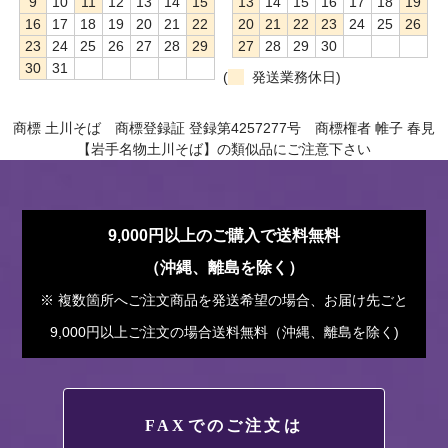
9
10
11
12
13
14
15
13
14
15
16
17
18
19
16
17
18
19
20
21
22
20
21
22
23
24
25
26
23
24
25
26
27
28
29
27
28
29
30
30
31
(
発送業務休日)
商標 土川そば 商標登録証 登録第4257277号 商標権者 帷子 春見
【岩手名物土川そば】の類似品にご注意下さい
9,000円以上のご購入で送料無料
（沖縄、離島を除く）
※ 複数箇所へご注文商品を発送希望の場合、お届け先ごと
9,000円以上ご注文の場合送料無料（沖縄、離島を除く)
FAXでのご注文は