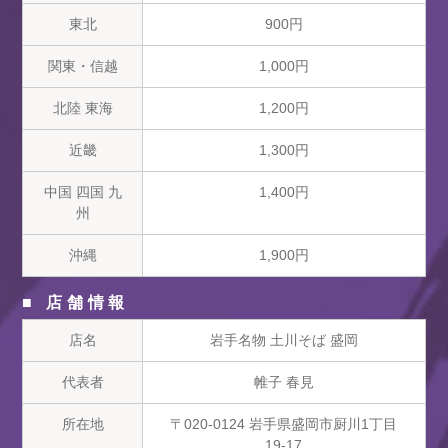
東北
900円
関東・信越
1,000円
北陸 東海
1,200円
近畿
1,300円
中国 四国 九
1,400円
州
沖縄
1,900円
■ 店舗情報
店名
岩手名物 土川そば 盛岡
代表者
帷子 春見
所在地
〒020-0124 岩手県盛岡市厨川1丁目
19-17