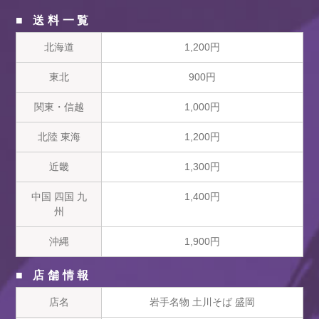
■ 送料一覧
北海道
1,200円
東北
900円
関東・信越
1,000円
北陸 東海
1,200円
近畿
1,300円
中国 四国 九
1,400円
州
沖縄
1,900円
■ 店舗情報
店名
岩手名物 土川そば 盛岡