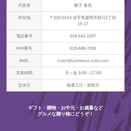
代表者
帷子 春見
所在地
〒020-0124 岩手県盛岡市厨川1丁目
19-17
電話番号
019-641-1007
FAX番号
019-688-7008
MAIL
order@tuchikawa-soba.com
営業時間
月～金 9:00～17:00
定休日
毎週土日・祝祭日
ギフト・贈物・お中元・お歳暮など
グルメな贈り物にどうぞ！