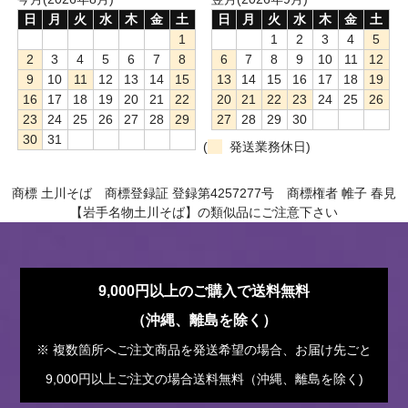
日
月
火
水
木
金
土
日
月
火
水
木
金
土
1
1
2
3
4
5
2
3
4
5
6
7
8
6
7
8
9
10
11
12
9
10
11
12
13
14
15
13
14
15
16
17
18
19
16
17
18
19
20
21
22
20
21
22
23
24
25
26
23
24
25
26
27
28
29
27
28
29
30
30
31
(
発送業務休日)
商標 土川そば 商標登録証 登録第4257277号 商標権者 帷子 春見
【岩手名物土川そば】の類似品にご注意下さい
9,000円以上のご購入で送料無料
（沖縄、離島を除く）
※ 複数箇所へご注文商品を発送希望の場合、お届け先ごと
9,000円以上ご注文の場合送料無料（沖縄、離島を除く)